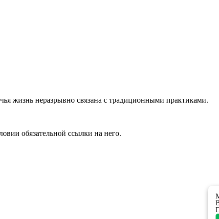
чья жизнь неразрывно связана с традиционными практиками.
ловии обязательной ссылки на него.
М
В
П