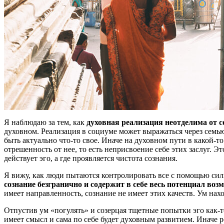
Я наблюдаю за тем, как
духовная реализация неотделима от с
духовном. Реализация в социуме может выражаться через семью,
быть актуально что-то свое. Иначе на духовном пути в какой-т
отрешенность от нее, то есть неприсвоение себе этих заслуг. Э
действует эго, а где проявляется чистота сознания.
Я вижу, как люди пытаются контролировать все с помощью силы
сознание безгранично и содержит в себе весь потенциал воз
имеет направленность, сознание не имеет этих качеств. Ум нах
Отпустив ум «погулять» и созерцая тщетные попытки эго как-т
имеет смысл и сама по себе будет духовным развитием. Иначе 