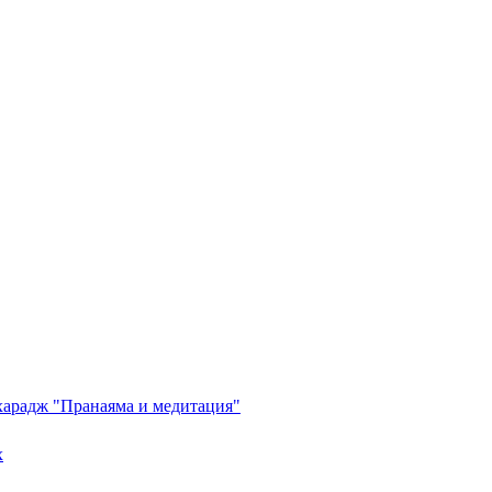
харадж "Пранаяма и медитация"
х