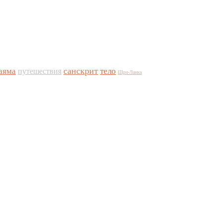
санскрит
аяма
тело
путешествия
Шри-Ланка