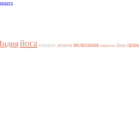
минатх
йога
Индия
медитация
пран
куксандо
легенды
Непал
наванатхи