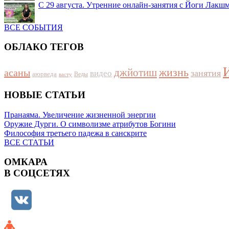
С 29 августа. Утренние онлайн-занятия с Йоги Лакш
ВСЕ СОБЫТИЯ
ОБЛАКО ТЕГОВ
жизнь
джйотиш
асаны
занятия
видео
аюрведа
Веды
васту
НОВЫЕ СТАТЬИ
Пранаяма. Увеличение жизненной энергии
Оружие Дурги. О символизме атрибутов Богини
Философия третьего падежа в санскрите
ВСЕ СТАТЬИ
ОМКАРА
В СОЦСЕТЯХ