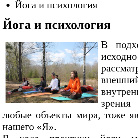
Йога и психология
Йога и психология
В подх
исходно
рассма
внешни
внутре
зрения
любые объекты мира, тоже я
нашего «Я».