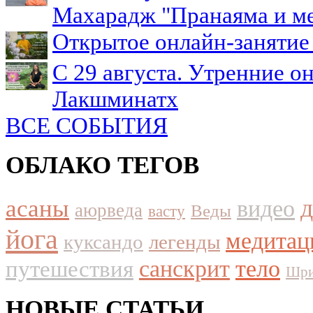
Махарадж "Пранаяма и м
Открытое онлайн-занятие 
С 29 августа. Утренние о
Лакшминатх
ВСЕ СОБЫТИЯ
ОБЛАКО ТЕГОВ
асаны
видео
аюрведа
Веды
васту
йога
медитац
куксандо
легенды
путешествия
санскрит
тело
Шри
НОВЫЕ СТАТЬИ