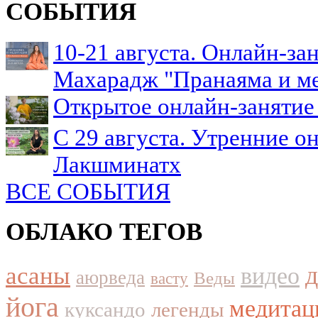
СОБЫТИЯ
10-21 августа. Онлайн-з
Махарадж "Пранаяма и м
Открытое онлайн-занятие 
С 29 августа. Утренние о
Лакшминатх
ВСЕ СОБЫТИЯ
ОБЛАКО ТЕГОВ
асаны
видео
аюрведа
Веды
васту
йога
медитац
куксандо
легенды