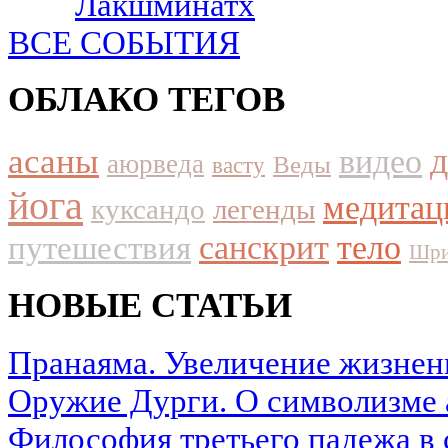
Лакшминатх
ВСЕ СОБЫТИЯ
ОБЛАКО ТЕГОВ
асаны
видео
аюрведа
Веды
васту
йога
медитац
куксандо
легенды
путешествия
санскрит
тело
Шри
НОВЫЕ СТАТЬИ
Пранаяма. Увеличение жизнен
Оружие Дурги. О символизме 
Философия третьего падежа в 